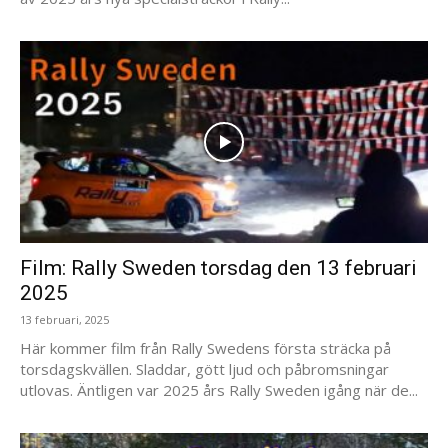
Film: Rally Sweden torsdag den 13 februari
2025
13 februari, 2025
Här kommer film från Rally Swedens första sträcka på
torsdagskvällen. Sladdar, gött ljud och påbromsningar
utlovas. Äntligen var 2025 års Rally Sweden igång när de...