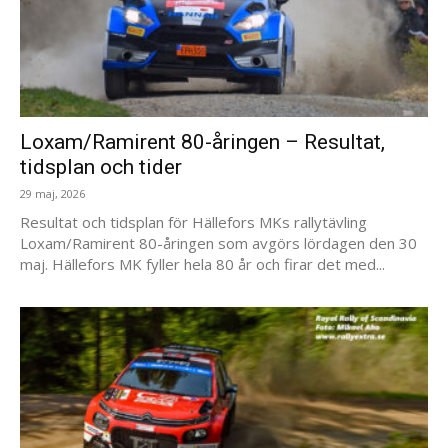
Loxam/Ramirent 80-åringen – Resultat,
tidsplan och tider
29 maj, 2026
Resultat och tidsplan för Hällefors MKs rallytävling
Loxam/Ramirent 80-åringen som avgörs lördagen den 30
maj. Hällefors MK fyller hela 80 år och firar det med...