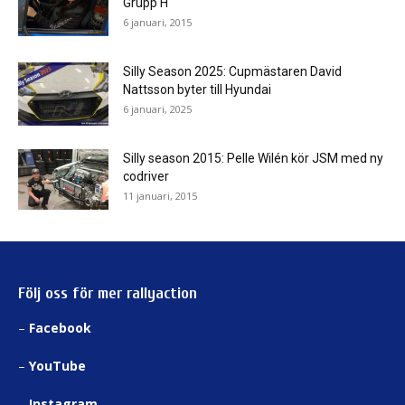
Grupp H
6 januari, 2015
Silly Season 2025: Cupmästaren David
Nattsson byter till Hyundai
6 januari, 2025
Silly season 2015: Pelle Wilén kör JSM med ny
codriver
11 januari, 2015
Följ oss för mer rallyaction
–
Facebook
–
YouTube
–
Instagram