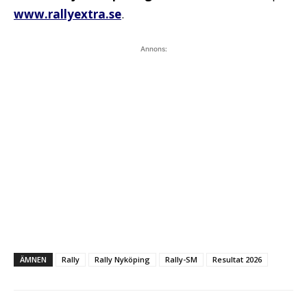
www.rallyextra.se
.
Annons:
ÄMNEN
Rally
Rally Nyköping
Rally-SM
Resultat 2026