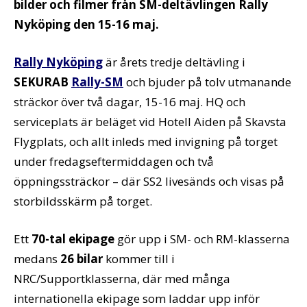
bilder och filmer från SM-deltävlingen Rally
Nyköping den 15-16 maj.
Rally Nyköping
är årets tredje deltävling i
SEKURAB
Rally-SM
och bjuder på tolv utmanande
sträckor över två dagar, 15-16 maj. HQ och
serviceplats är beläget vid Hotell Aiden på Skavsta
Flygplats, och allt inleds med invigning på torget
under fredagseftermiddagen och två
öppningssträckor – där SS2 livesänds och visas på
storbildsskärm på torget.
Ett
70-tal ekipage
gör upp i SM- och RM-klasserna
medans
26 bilar
kommer till i
NRC/Supportklasserna, där med många
internationella ekipage som laddar upp inför