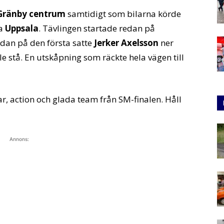
Gränby centrum
samtidigt som bilarna körde
la
Uppsala
. Tävlingen startade redan på
edan på den första satte
Jerker Axelsson
ner
e stå. En utskåpning som räckte hela vägen till
r, action och glada team från SM-finalen. Håll
Annons: