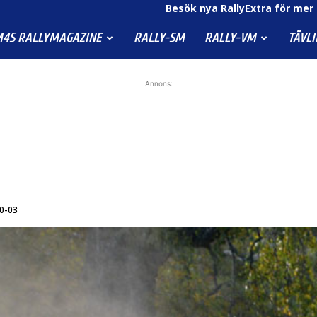
Besök nya RallyExtra för mer 
4S RALLYMAGAZINE
RALLY-SM
RALLY-VM
TÄVL
Annons:
10-03