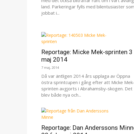
med det också bilträffar runt om i vårt avlån
land. Parkeringar fylls med bilentusiaster so
jobbat i...
Reportage: Micke Mek-sprinten 3
maj 2014
7 maj, 2014
Då var äntligen 2014 års upplaga av Öppna
östra sprintcupen i gång efter att Micke Mek
sprinten avgjorts i Abrahamsby-skogen. Det
blev både nya och...
Reportage: Dan Anderssons Minn