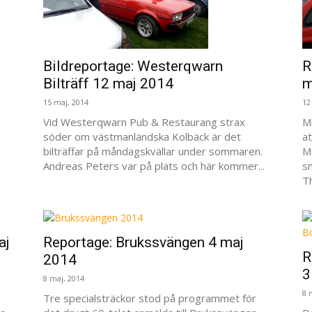
Bildreportage: Westerqwarn
R
Bilträff 12 maj 2014
m
15 maj, 2014
12
Vid Westerqwarn Pub & Restaurang strax
Mi
söder om västmanländska Kolbäck är det
a
bilträffar på måndagskvällar under sommaren.
M
Andreas Peters var på plats och här kommer...
s
Th
aj
Reportage: Brukssvängen 4 maj
R
2014
3
8 maj, 2014
8 
Tre specialsträckor stod på programmet för