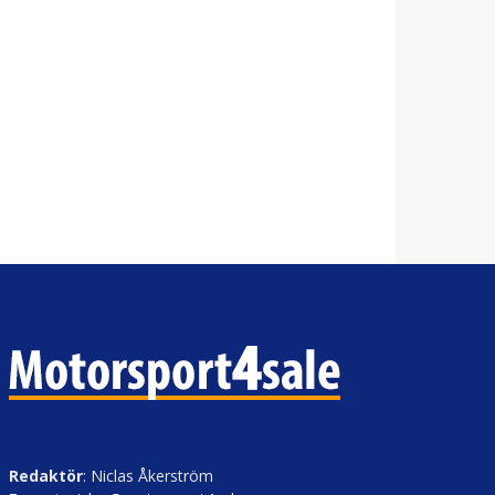
Redaktör
: Niclas Åkerström