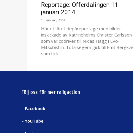
Reportage: Offerdalingen 11
januari 2014
13 januari, 2014
Här ett litet depåreportage med bilder
inskickade av Katrineholms Christer Carlsson
som var codriver till Niklas Hägg i Evo-
Mitsubishin. Totalsegern gick till Emil Bergkvi
som fick...
Följ oss för mer rallyaction
–
Facebook
–
YouTube