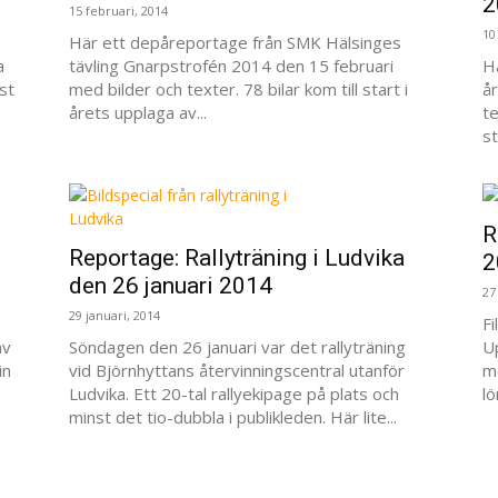
2
15 februari, 2014
10
Här ett depåreportage från SMK Hälsinges
a
tävling Gnarpstrofén 2014 den 15 februari
Hä
st
med bilder och texter. 78 bilar kom till start i
å
årets upplaga av...
t
st
R
Reportage: Rallyträning i Ludvika
2
den 26 januari 2014
27
29 januari, 2014
F
av
Söndagen den 26 januari var det rallyträning
U
in
vid Björnhyttans återvinningscentral utanför
m
Ludvika. Ett 20-tal rallyekipage på plats och
l
minst det tio-dubbla i publikleden. Här lite...