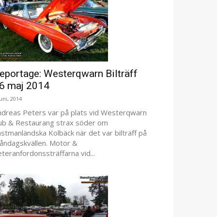
eportage: Westerqwarn Bilträff
6 maj 2014
juni, 2014
ndreas Peters var på plats vid Westerqwarn
ub & Restaurang strax söder om
stmanländska Kolbäck när det var bilträff på
åndagskvällen. Motor &
teranfordonssträffarna vid...