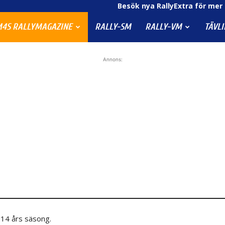
Besök nya RallyExtra för mer 
4S RALLYMAGAZINE
RALLY-SM
RALLY-VM
TÄVL
Annons:
014 års säsong.