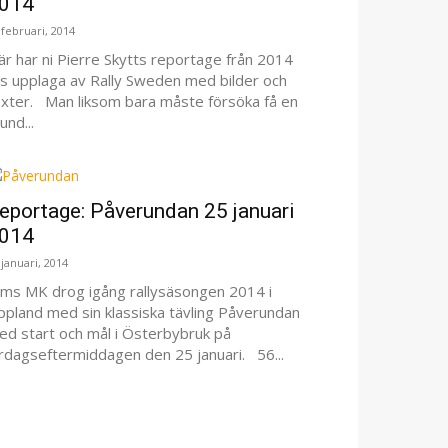
014
 februari, 2014
r har ni Pierre Skytts reportage från 2014
rs upplaga av Rally Sweden med bilder och
exter. Man liksom bara måste försöka få en
und...
eportage: Påverundan 25 januari
014
 januari, 2014
ilms MK drog igång rallysäsongen 2014 i
ppland med sin klassiska tävling Påverundan
ed start och mål i Österbybruk på
ördagseftermiddagen den 25 januari. 56...