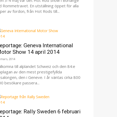
en 3-4 maj var det Hot Rod Show i Borlänge
d Rommetravet. En utställning öppet för alla
per av fordon, från Hot Rods till...
eportage: Geneva International
otor Show 14 april 2014
 mars, 2014
lkomna till alplandet Schweiz och den 84:e
pplagan av den mest prestigefyllda
lsalongen, den i Geneve. I år väntas cirka 800
00 besökare passera...
eportage: Rally Sweden 6 februari