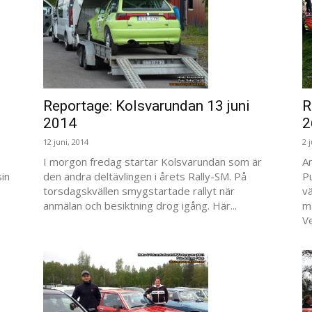
Reportage: Kolsvarundan 13 juni
R
2014
2
12 juni, 2014
2 
I morgon fredag startar Kolsvarundan som är
A
in
den andra deltävlingen i årets Rally-SM. På
P
torsdagskvällen smygstartade rallyt när
vä
anmälan och besiktning drog igång. Här...
m
Ve