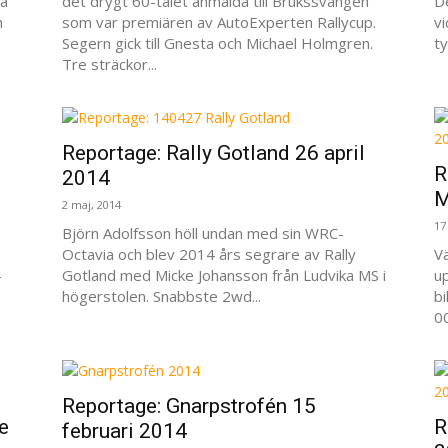
ga
det drygt 60-talet anmälda till Brukssvängen
D
m
som var premiären av AutoExperten Rallycup.
vi
Segern gick till Gnesta och Michael Holmgren.
ty
Tre sträckor...
Reportage: Rally Gotland 26 april
R
2014
M
2 maj, 2014
17
Björn Adolfsson höll undan med sin WRC-
Octavia och blev 2014 års segrare av Rally
Vä
-
Gotland med Micke Johansson från Ludvika MS i
u
högerstolen. Snabbste 2wd...
bi
0
Reportage: Gnarpstrofén 15
e
R
februari 2014