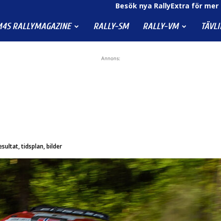
Besök nya RallyExtra för mer 
4S RALLYMAGAZINE
RALLY-SM
RALLY-VM
TÄVL
Annons:
sultat, tidsplan, bilder