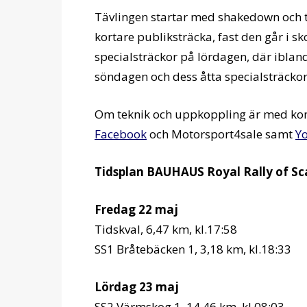
Tävlingen startar med shakedown och t
kortare publiksträcka, fast den går i s
specialsträckor på lördagen, där ibland
söndagen och dess åtta specialsträckor
Om teknik och uppkoppling är med komm
Facebook
och Motorsport4sale samt
Y
Tidsplan BAUHAUS Royal Rally of Sc
Fredag 22 maj
Tidskval, 6,47 km, kl.17:58
SS1 Bråtebäcken 1, 3,18 km, kl.18:33
Lördag 23 maj
SS2 Värmskog 1, 14.46 km, kl.08:03