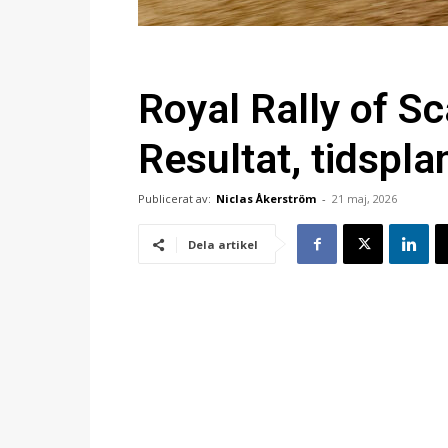
Royal Rally of S
Resultat, tidsplan
Publicerat av:
Niclas Åkerström
-
21 maj, 2026
Dela artikel