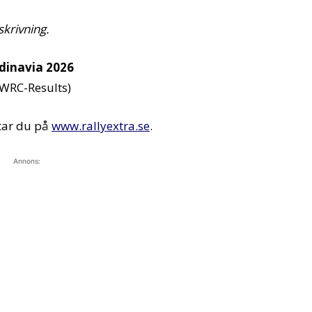
skrivning.
ndinavia 2026
WRC-Results)
ttar du på
www.rallyextra.se
.
Annons: