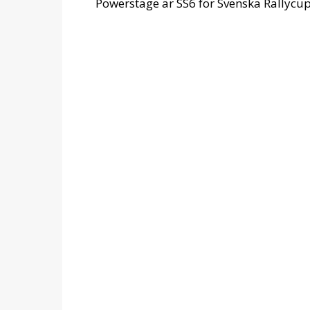
Powerstage är SS6 för Svenska Rallycu