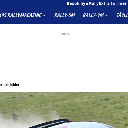
Besök nya RallyExtra för mer 
4S RALLYMAGAZINE
RALLY-SM
RALLY-VM
TÄVL
Annons:
er och bilder