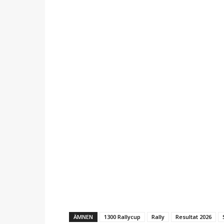
ÄMNEN
1300 Rallycup
Rally
Resultat 2026