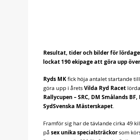
Resultat, tider och bilder för lörda
lockat 190 ekipage att göra upp över
Ryds MK
fick höja antalet startande til
göra upp i årets
Vilda Ryd Racet
lörda
Rallycupen – SRC, DM Smålands BF, 
SydSvenska Mästerskapet
.
Framför sig har de tävlande cirka 49 k
på
sex unika specialsträckor
som körs