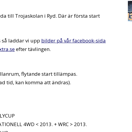
da till Trojaskolan i Ryd. Där är första start
 så laddar vi upp
bilder på vår facebook-sida
xtra.se
efter tävlingen.
ellanrum, flytande start tillämpas.
ttad tid, kan komma att ändras).
LLYCUP
ATIONELL 4WD < 2013. + WRC > 2013.