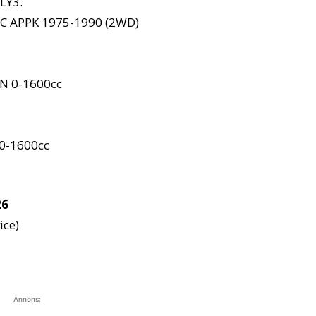
LY3.
/C APPK 1975-1990 (2WD)
 N 0-1600cc
 0-1600cc
26
ice)
Annons: