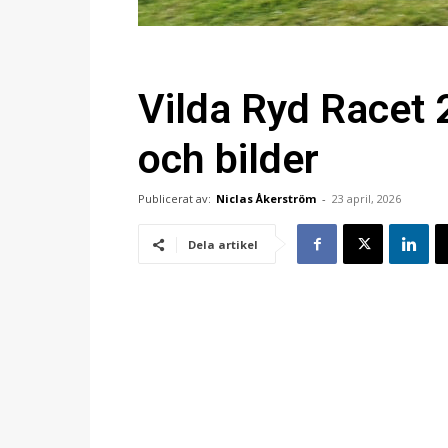
Vilda Ryd Racet 2
och bilder
Publicerat av:
Niclas Åkerström
-
23 april, 2026
Dela artikel