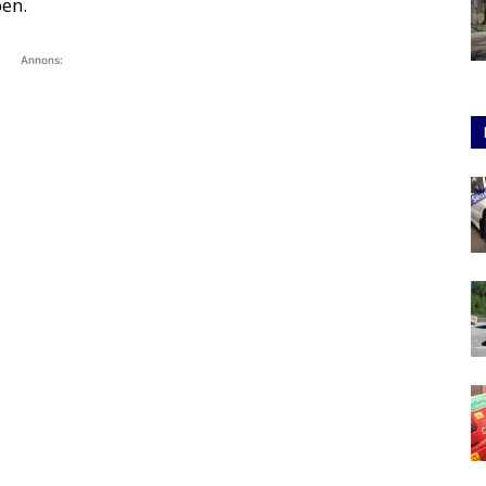
pen.
Annons: