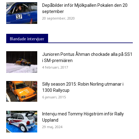
Depåbilder inför Mjölkpallen Pokalen den 20
september
20 september, 2020
Blandade intervjuer
Junioren Pontus Åhman chockade alla på SS1
i SM-premiären
4 februari, 2017
Silly season 2015: Robin Norling utmanar i
1300 Rallycup
6 januari, 2015
Intervju med Tommy Högström inför Rally
Uppland
29 maj, 2024