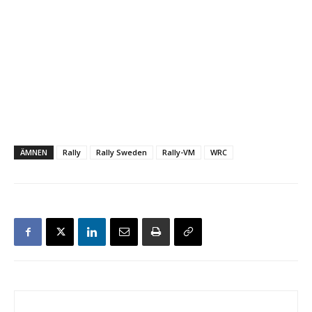
ÄMNEN
Rally
Rally Sweden
Rally-VM
WRC