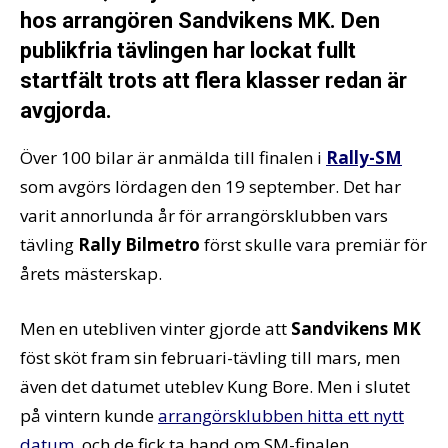
hos arrangören Sandvikens MK. Den
publikfria tävlingen har lockat fullt
startfält trots att flera klasser redan är
avgjorda.
Över 100 bilar är anmälda till finalen i
Rally-SM
som avgörs lördagen den 19 september. Det har
varit annorlunda år för arrangörsklubben vars
tävling
Rally Bilmetro
först skulle vara premiär för
årets mästerskap.
Men en utebliven vinter gjorde att
Sandvikens MK
föst sköt fram sin februari-tävling till mars, men
även det datumet uteblev Kung Bore. Men i slutet
på vintern kunde
arrangörsklubben hitta ett nytt
datum
, och de fick ta hand om SM-finalen.