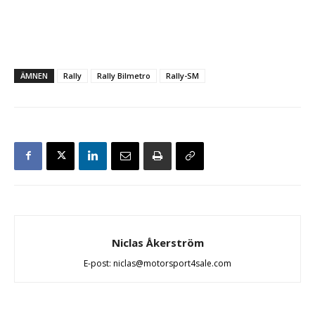
ÄMNEN
Rally
Rally Bilmetro
Rally-SM
Niclas Åkerström
E-post: niclas@motorsport4sale.com