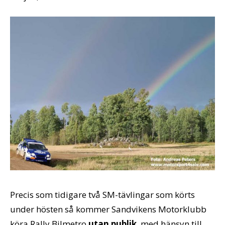
Precis som tidigare två SM-tävlingar som körts
under hösten så kommer Sandvikens Motorklubb
köra Rally Bilmetro
utan publik
, med hänsyn till