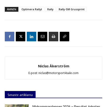
ÄMNEN
Optimera Rallyt
Rally
Rally-SM Grussprint
Niclas Åkerström
E-post: niclas@motorsport4sale.com
Senaste artiklarna
Midsommardansen 2026 – Resultat, tidsplan