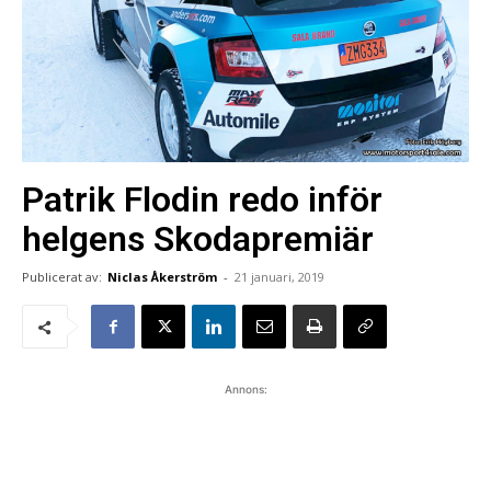
Patrik Flodin redo inför
helgens Skodapremiär
Publicerat av:
Niclas Åkerström
-
21 januari, 2019
Annons: