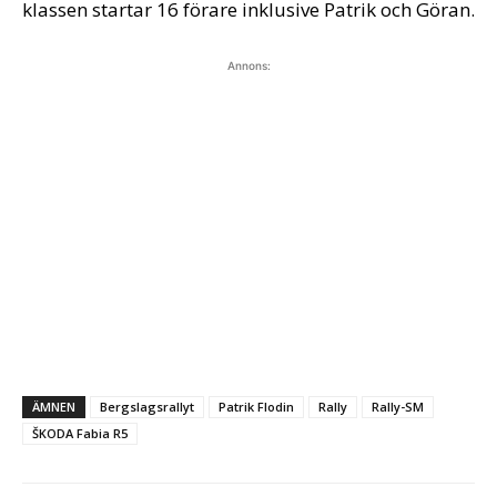
klassen startar 16 förare inklusive Patrik och Göran.
Annons:
ÄMNEN
Bergslagsrallyt
Patrik Flodin
Rally
Rally-SM
ŠKODA Fabia R5