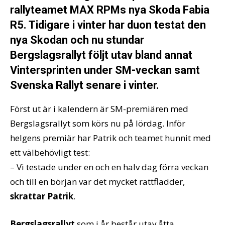
rallyteamet MAX RPMs nya Skoda Fabia
R5. Tidigare i vinter har duon testat den
nya Skodan och nu stundar
Bergslagsrallyt följt utav bland annat
Vintersprinten under SM-veckan samt
Svenska Rallyt senare i vinter.
Först ut är i kalendern är SM-premiären med
Bergslagsrallyt som körs nu på lördag. Inför
helgens premiär har Patrik och teamet hunnit med
ett välbehövligt test:
– Vi testade under en och en halv dag förra veckan
och till en början var det mycket rattfladder,
skrattar Patrik
.
Bergslagsrallyt
som i år består utav åtta