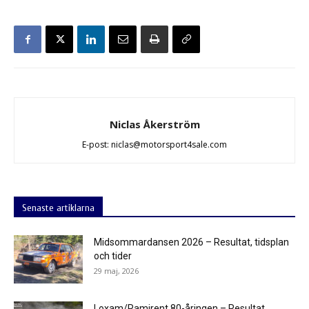
Niclas Åkerström
E-post: niclas@motorsport4sale.com
Senaste artiklarna
Midsommardansen 2026 – Resultat, tidsplan
och tider
29 maj, 2026
Loxam/Ramirent 80-åringen – Resultat,