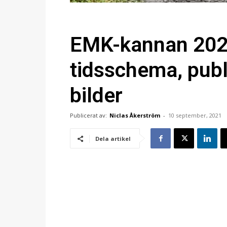
EMK-kannan 2021
tidsschema, publ
bilder
Publicerat av:
Niclas Åkerström
-
10 september, 2021
Dela artikel