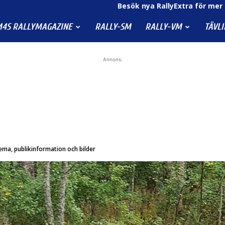
Besök nya RallyExtra för mer 
4S RALLYMAGAZINE
RALLY-SM
RALLY-VM
TÄVL
Annons:
ema, publikinformation och bilder