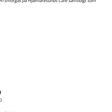
h en smörgås på Hjälmaresunds Café samtidigt som
1
)