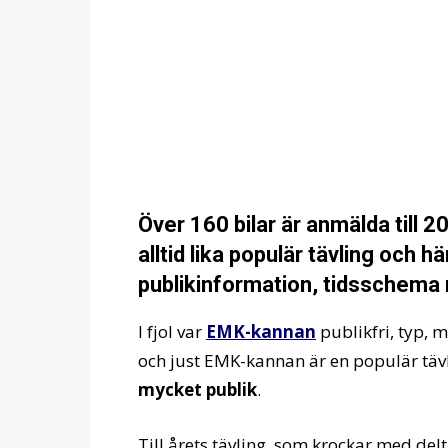
Över 160 bilar är anmälda till 
alltid lika populär tävling och hä
publikinformation, tidsschema
I fjol var
EMK-kannan
publikfri, typ, m
och just EMK-kannan är en populär täv
mycket publik
.
Till årets tävling, som krockar med delt