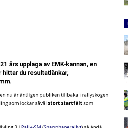
2021 års upplaga av EMK-kannan, en
r hittar du resultatlänkar,
 mm.
en nu är äntligen publiken tillbaka i rallyskogen
ling som lockar såväl
stort startfält
som
ävling 3 i
Rally-SM
(
Snapphanerallyt
) så ändå