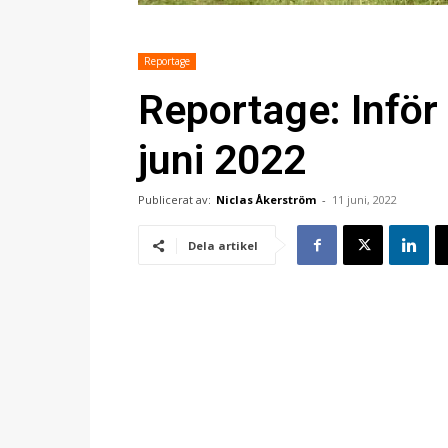
Reportage
Reportage: Inför
juni 2022
Publicerat av:
Niclas Åkerström
-
11 juni, 2022
Dela artikel