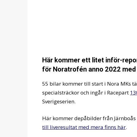
Här kommer ett litet inför-rep
för Noratrofén anno 2022 med b
55 bilar kommer till start i Nora MKs t
specialsträckor och ingår i Racepart
13
Sverigeserien.
Här kommer depåbilder från Järnboås n
till liveresultat med mera finns här
.