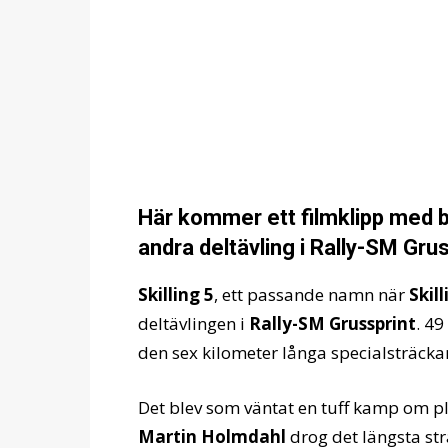
Här kommer ett filmklipp med b
andra deltävling i Rally-SM Gruss
Skilling 5
, ett passande namn när
Skil
deltävlingen i
Rally-SM Grussprint
. 49
den sex kilometer långa specialsträckan
Det blev som väntat en tuff kamp om p
Martin Holmdahl
drog det längsta str