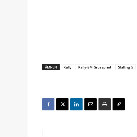
ÄMNEN
Rally
Rally-SM Grussprint
Skilling 5