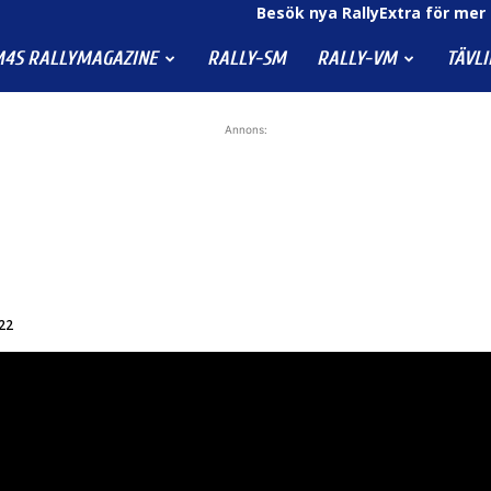
Besök nya RallyExtra för mer 
4S RALLYMAGAZINE
RALLY-SM
RALLY-VM
TÄVL
Annons:
022