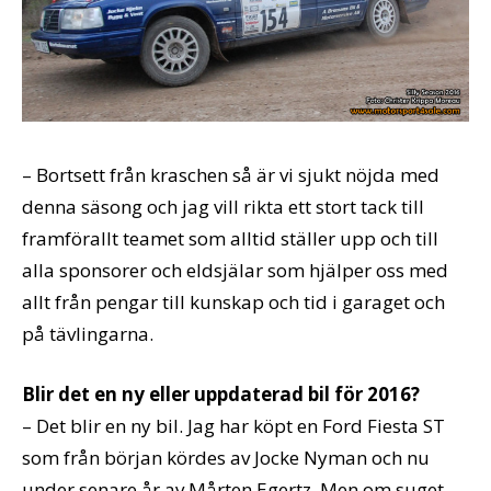
– Bortsett från kraschen så är vi sjukt nöjda med
denna säsong och jag vill rikta ett stort tack till
framförallt teamet som alltid ställer upp och till
alla sponsorer och eldsjälar som hjälper oss med
allt från pengar till kunskap och tid i garaget och
på tävlingarna.
Blir det en ny eller uppdaterad bil för 2016?
– Det blir en ny bil. Jag har köpt en Ford Fiesta ST
som från början kördes av Jocke Nyman och nu
under senare år av Mårten Egertz. Men om suget