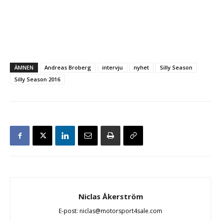
ÄMNEN
Andreas Broberg
intervju
nyhet
Silly Season
Silly Season 2016
Niclas Åkerström
E-post: niclas@motorsport4sale.com