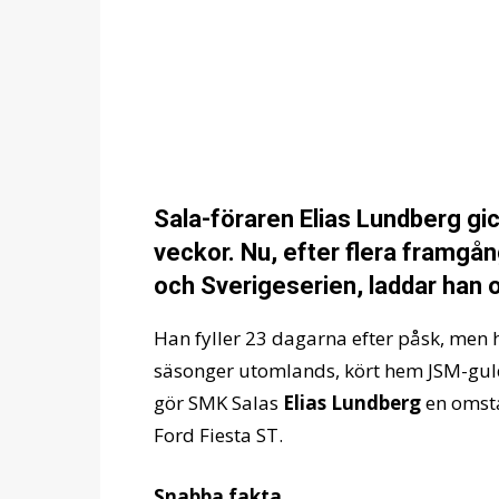
Sala-föraren Elias Lundberg gick
veckor. Nu, efter flera framgå
och Sverigeserien, laddar han o
Han fyller 23 dagarna efter påsk, men
säsonger utomlands, kört hem JSM-guld 
gör SMK Salas
Elias Lundberg
en omsta
Ford Fiesta ST.
Snabba fakta