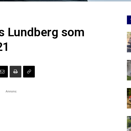
as Lundberg som
21
Annons: