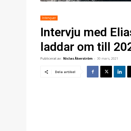
Intervjuer
Intervju med Eli
laddar om till 20
Publicerat av:
Niclas Åkerström
-
30 mars, 2021
Dela artikel