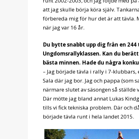
runt 2002-2003, och jag följde med på a
att jag skulle börja köra själv. Tankarn
förbereda mig för hur det är att tävla. 
när jag var 16 år.
Du bytte snabbt upp dig från en 244 
Ungdomsrallyklassen. Kan du berätta 
bästa minnen. Hade du några konku
– Jag började tävla i rally i 7-klubbars
Sala där jag bor. Jag och pappa (som sa
närmare slutet av säsongen så ställde vi
Där mötte jag bland annat Lukas Kindg
tills vi fick tekniska problem. Där och d
började tävla runt i hela landet 2015.