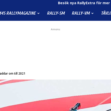
Besök nya RallyExtra för mer 
4S RALLYMAGAZINE
RALLY-SM
RALLY-VM
TÄVL
Annons:
addar om till 2021