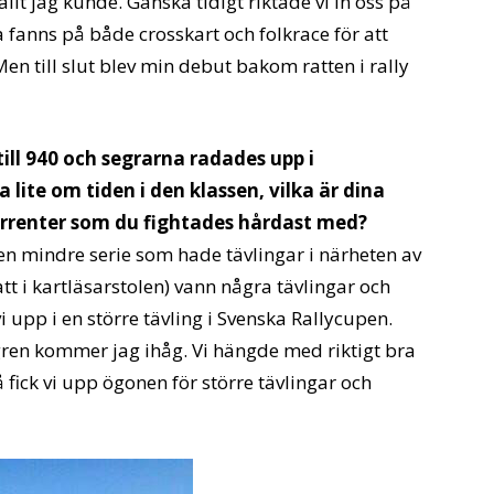
llt jag kunde. Ganska tidigt riktade vi in oss på
a fanns på både crosskart och folkrace för att
Men till slut blev min debut bakom ratten i rally
till 940 och segrarna radades upp i
lite om tiden i den klassen, vilka är dina
rrenter som du fightades hårdast med?
, en mindre serie som hade tävlingar i närheten av
tt i kartläsarstolen) vann några tävlingar och
 upp i en större tävling i Svenska Rallycupen.
ren kommer jag ihåg. Vi hängde med riktigt bra
å fick vi upp ögonen för större tävlingar och