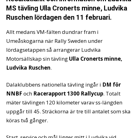
MS tävling Ulla Cronerts minne, Ludvika
Ruschen lördagen den 11 februari.
Allt medans VM-fälten dundrar fram i
Umeåskogarna när Rally Sweden under
lördagsetappen så arrangerar Ludvika
Motorsällskap sin tävling
Ulla Cronerts minne,
Ludvika Ruschen
.
Dalaklubbens nationella tävling ingår i
DM för
NNBF
och
Racerapport 1300 Rallycup
. Totalt
mäter tävlingen 120 kilometer varav ss-längden
uppgår till 45. Sträckorna är tre till antalet som ska
köras två gånger.
Start, service och mål ligger mitt i Ludvika vid