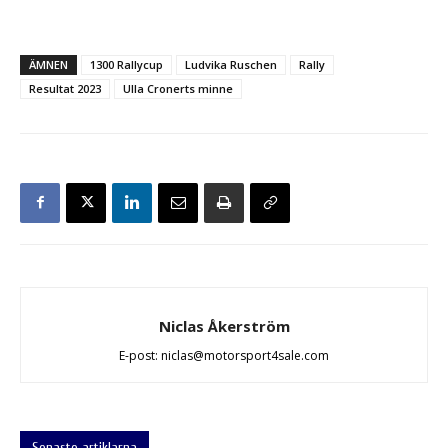
ÄMNEN
1300 Rallycup
Ludvika Ruschen
Rally
Resultat 2023
Ulla Cronerts minne
Niclas Åkerström
E-post: niclas@motorsport4sale.com
Senaste artiklarna