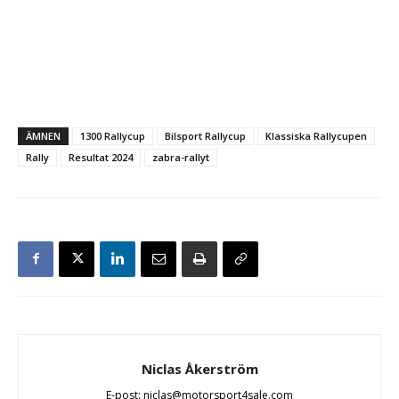
ÄMNEN
1300 Rallycup
Bilsport Rallycup
Klassiska Rallycupen
Rally
Resultat 2024
zabra-rallyt
Niclas Åkerström
E-post: niclas@motorsport4sale.com