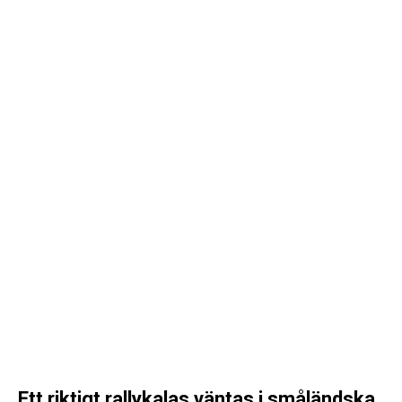
Ett riktigt rallykalas väntas i småländska