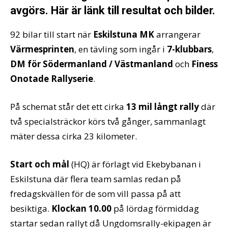
avgörs. Här är länk till resultat och bilder.
92 bilar till start när
Eskilstuna MK
arrangerar
Värmesprinten
, en tävling som ingår i
7-klubbars
,
DM för Södermanland / Västmanland
och
Finess
Onotade Rallyserie
.
På schemat står det ett cirka
13 mil långt rally
där
två specialsträckor körs två gånger, sammanlagt
mäter dessa cirka 23 kilometer.
Start och mål
(HQ) är förlagt vid Ekebybanan i
Eskilstuna där flera team samlas redan på
fredagskvällen för de som vill passa på att
besiktiga.
Klockan 10.00
på lördag förmiddag
startar sedan rallyt då Ungdomsrally-ekipagen är