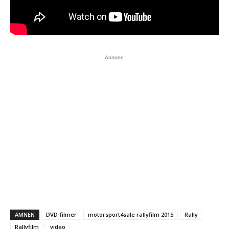
Annons:
ÄMNEN
DVD-filmer
motorsport4sale rallyfilm 2015
Rally
Rallyfilm
video