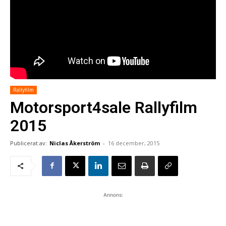
Rallyfilm
Motorsport4sale Rallyfilm
2015
Publicerat av:
Niclas Åkerström
-
16 december, 2015
Annons: