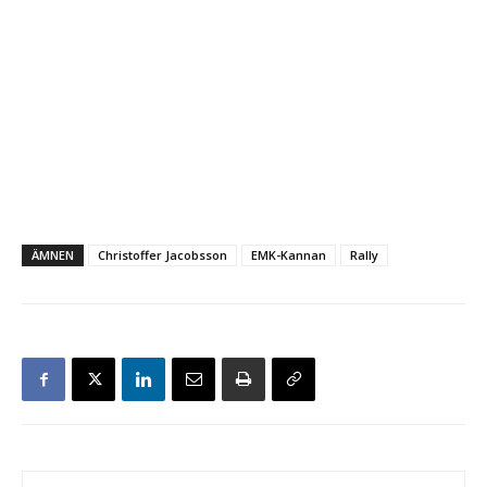
ÄMNEN
Christoffer Jacobsson
EMK-Kannan
Rally