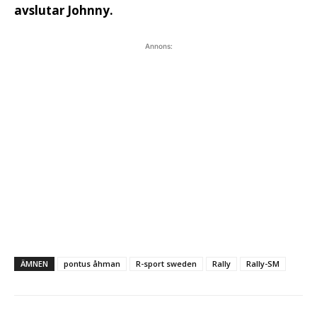
avslutar Johnny.
Annons:
ÄMNEN
pontus åhman
R-sport sweden
Rally
Rally-SM