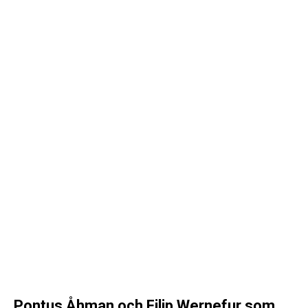
Pontus Åhman och Filip Wernefur som