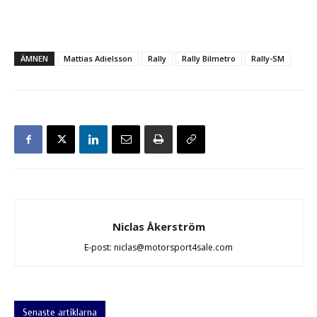
ÄMNEN
Mattias Adielsson
Rally
Rally Bilmetro
Rally-SM
Niclas Åkerström
E-post: niclas@motorsport4sale.com
Senaste artiklarna