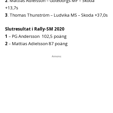
2
. Mattias Adielsson – Göteborgs MF – Skoda
+13,7s
3
. Thomas Thunström – Ludvika MS – Skoda +37,0s
Slutresultat i Rally-SM 2020
1
– PG Andersson 102,5 poäng
2
– Mattias Adielsson 87 poäng
Annons: