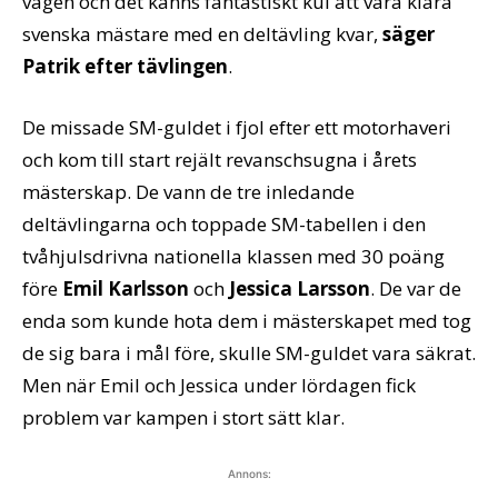
vägen och det känns fantastiskt kul att vara klara
svenska mästare med en deltävling kvar,
säger
Patrik efter tävlingen
.
De missade SM-guldet i fjol efter ett motorhaveri
och kom till start rejält revanschsugna i årets
mästerskap. De vann de tre inledande
deltävlingarna och toppade SM-tabellen i den
tvåhjulsdrivna nationella klassen med 30 poäng
före
Emil Karlsson
och
Jessica Larsson
. De var de
enda som kunde hota dem i mästerskapet med tog
de sig bara i mål före, skulle SM-guldet vara säkrat.
Men när Emil och Jessica under lördagen fick
problem var kampen i stort sätt klar.
Annons: