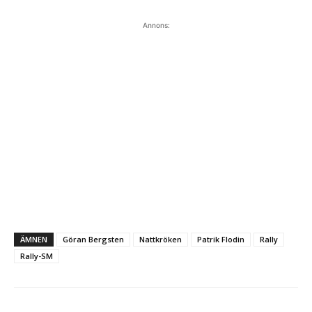
Annons:
ÄMNEN
Göran Bergsten
Nattkröken
Patrik Flodin
Rally
Rally-SM