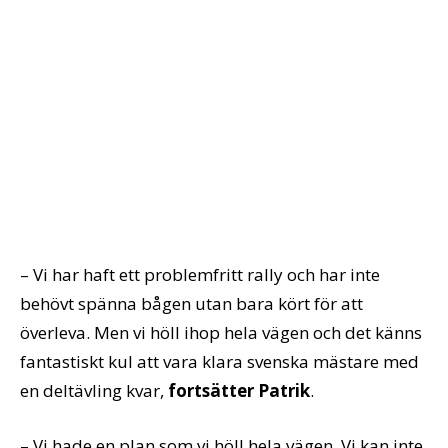
– Vi har haft ett problemfritt rally och har inte
behövt spänna bågen utan bara kört för att
överleva. Men vi höll ihop hela vägen och det känns
fantastiskt kul att vara klara svenska mästare med
en deltävling kvar,
fortsätter Patrik
.
– Vi hade en plan som vi höll hela vägen. Vi kan inte