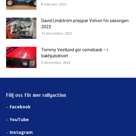
8 februari, 2022
David Lindström preppar Volvon för säsongen
2023
13 december, 2022
Tommy Vestlund gör comeback – i
bakhjulsdrivet
9 december, 2022
Följ oss för mer rallyaction
–
Facebook
–
YouTube
–
Instagram