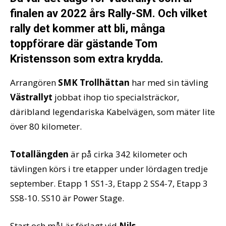
finalen av 2022 års Rally-SM. Och vilket
rally det kommer att bli, många
toppförare där gästande Tom
Kristensson som extra krydda.
Arrangören
SMK Trollhättan
har med sin tävling
Västrallyt
jobbat ihop tio specialsträckor,
däribland legendariska Kabelvägen, som mäter lite
över 80 kilometer.
Totallängden
är på cirka 342 kilometer och
tävlingen körs i tre etapper under lördagen tredje
september. Etapp 1 SS1-3, Etapp 2 SS4-7, Etapp 3
SS8-10. SS10 är Power Stage.
Start och mål är förlagt vid
Nils