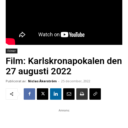
Filmer
Film: Karlskronapokalen den
27 augusti 2022
Publicerat av:
Niclas Åkerström
-
25 december, 2022
Annons: