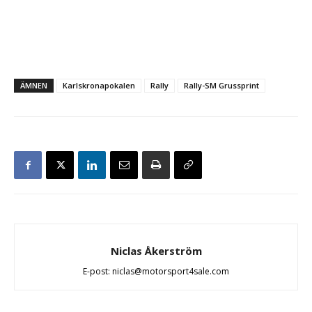
ÄMNEN
Karlskronapokalen
Rally
Rally-SM Grussprint
Niclas Åkerström
E-post: niclas@motorsport4sale.com