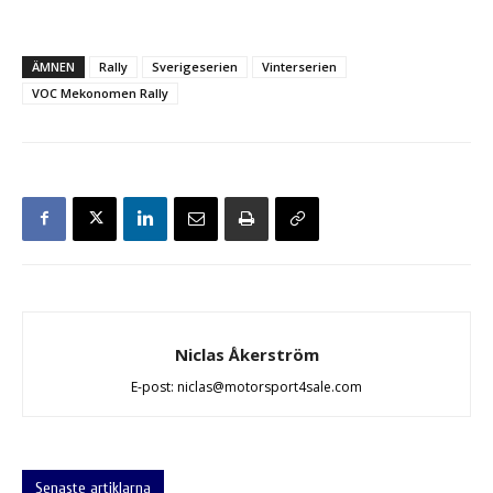
ÄMNEN
Rally
Sverigeserien
Vinterserien
VOC Mekonomen Rally
Niclas Åkerström
E-post: niclas@motorsport4sale.com
Senaste artiklarna