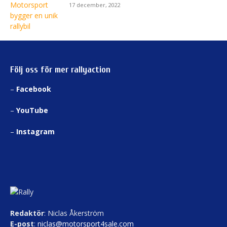
17 december, 2022
Följ oss för mer rallyaction
–
Facebook
–
YouTube
–
Instagram
Redaktör
: Niclas Åkerström
E-post
:
niclas@motorsport4sale.com