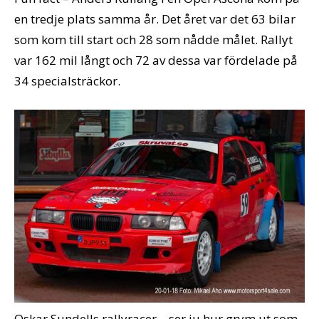
en tredje plats samma år. Det året var det 63 bilar
som kom till start och 28 som nådde målet. Rallyt
var 162 mil långt och 72 av dessa var fördelade på
34 specialsträckor.
Oskar Sundells rallyracer – ser ju hur grym ut som