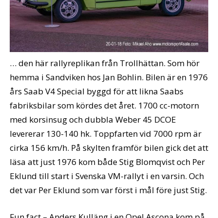
… den här rallyreplikan från Trollhättan. Som hör
hemma i Sandviken hos Jan Bohlin. Bilen är en 1976
års Saab V4 Special byggd för att likna Saabs
fabriksbilar som kördes det året. 1700 cc-motorn
med korsinsug och dubbla Weber 45 DCOE
levererar 130-140 hk. Toppfarten vid 7000 rpm är
cirka 156 km/h. På skylten framför bilen gick det att
läsa att just 1976 kom både Stig Blomqvist och Per
Eklund till start i Svenska VM-rallyt i en varsin. Och
det var Per Eklund som var först i mål före just Stig.
Fun fact – Anders Kulläng i en Opel Ascona kom på