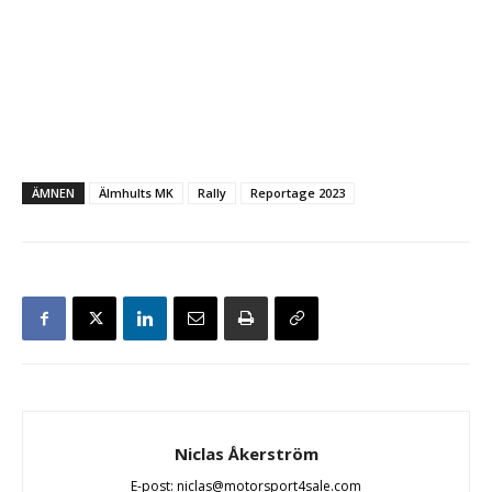
ÄMNEN
Älmhults MK
Rally
Reportage 2023
Niclas Åkerström
E-post: niclas@motorsport4sale.com