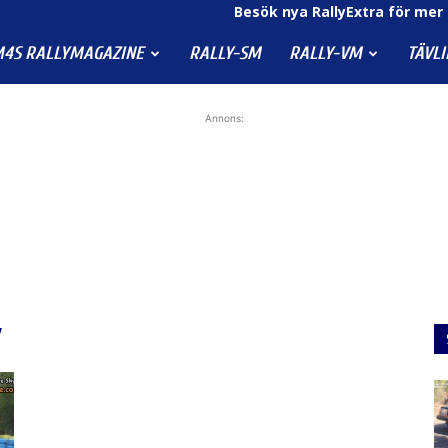
Besök nya RallyExtra för mer 
4S RALLYMAGAZINE
RALLY-SM
RALLY-VM
TÄVL
Annons:
w