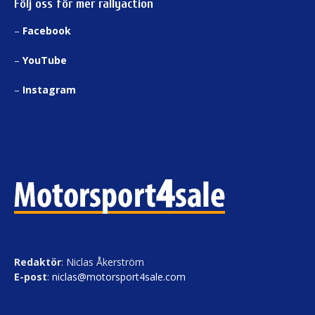
Följ oss för mer rallyaction
–
Facebook
–
YouTube
–
Instagram
Redaktör
: Niclas Åkerström
E-post
:
niclas@motorsport4sale.com