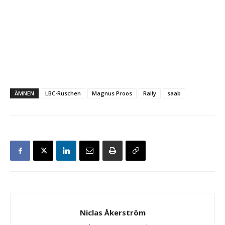
ÄMNEN
LBC-Ruschen
Magnus Proos
Rally
saab
Niclas Åkerström