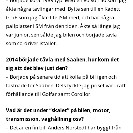
– Började köra 1989 typ. Med en Volvo 140 som jag
åkte några tävlingar med. Bytte sen till en Kadett
GT/E som jag åkte lite JSM med, och har några
pallplatser i SM från den tiden. Åkte så länge jag
var junior, sen sålde jag bilen och började tävla
som co-driver istället.
2014 började tävla med Saaben, hur kom det
sig att det blev just den?
– Började på senare tid att kolla på bil igen och
fastnade för Saaben. Dels tyckte jag priset var i rätt
förhållande till Golfar samt Corollor.
Vad är det under “skalet” på bilen, motor,
transmission, väghållning osv?
– Det är en fin bil, Anders Norstedt har byggt från