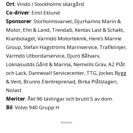
Ort
: Vindö i Stockholms skärgård
Co-driver
: Emil Eklund
Sponsorer
: Storholmsvarvet, Djurhamns Marin &
Motor, Ehn & Land, Trendab, Kentas Last & Schakt,
Kranbolaget, Värmdö Motorteknik, Here’s Marine
Group, Stefan Hagströms Marinservice, Trafiklinjer,
Värmdö Utbordarservice, Djurö Båtvarv,
Löknäsudds Gård & Marina, Nemvills Gräv, A2 Plåt
och Lack, Dannevall Servicecenter, TTG, Jockes Bygg
& Vent, Brunns Elentreprenad, Birka Plåtslageri,
Nolast
Meriter
: Åkt 96 tävlingar och brutit 5 av dom.
Bil
: Volvo 940 Grupp H
Annons: