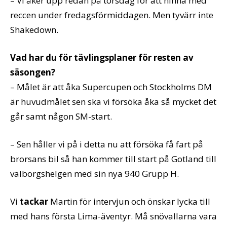
– Vi åker upp redan på torsdag för att hinna med
reccen under fredagsförmiddagen. Men tyvärr inte
Shakedown.
Vad har du för tävlingsplaner för resten av
säsongen?
– Målet är att åka Supercupen och Stockholms DM
är huvudmålet sen ska vi försöka åka så mycket det
går samt någon SM-start.
– Sen håller vi på i detta nu att försöka få fart på
brorsans bil så han kommer till start på Gotland till
valborgshelgen med sin nya 940 Grupp H.
Vi
tackar
Martin för intervjun och önskar lycka till
med hans första Lima-äventyr. Må snövallarna vara