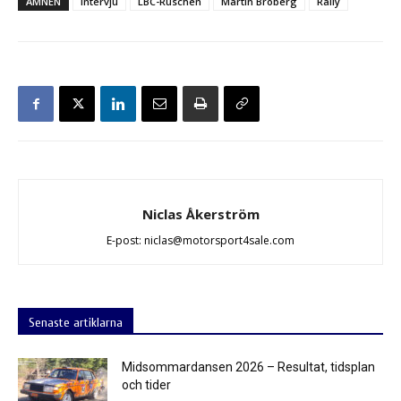
ÄMNEN
intervju
LBC-Ruschen
Martin Broberg
Rally
Niclas Åkerström
E-post: niclas@motorsport4sale.com
Senaste artiklarna
Midsommardansen 2026 – Resultat, tidsplan
och tider