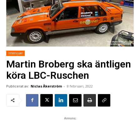
Intervjuer
Martin Broberg ska äntligen
köra LBC-Ruschen
Publicerat av:
Niclas Åkerström
-
8 februari, 2022
Annons: