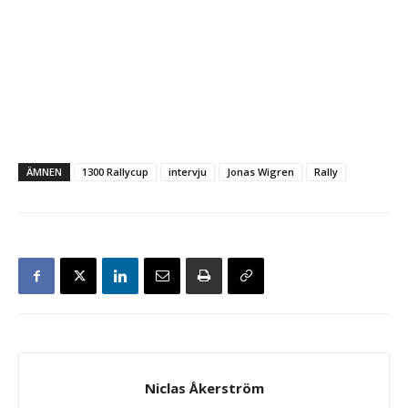
ÄMNEN
1300 Rallycup
intervju
Jonas Wigren
Rally
Niclas Åkerström