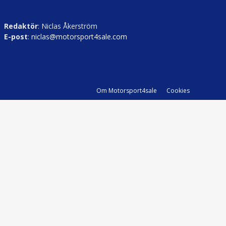
Redaktör
: Niclas Åkerström
E-post
:
niclas@motorsport4sale.com
Om Motorsport4sale
Cookies