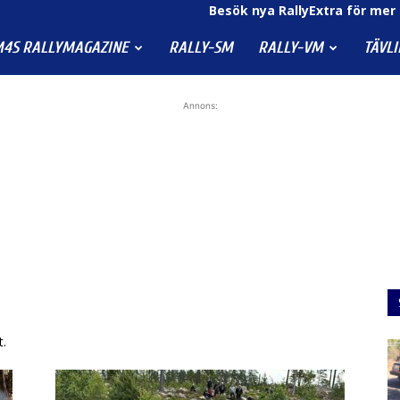
Besök nya RallyExtra för mer 
4S RALLYMAGAZINE
RALLY-SM
RALLY-VM
TÄVL
Annons:
t.