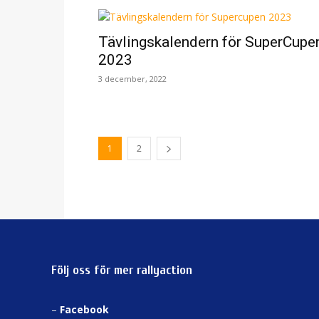
Tävlingskalendern för SuperCupe
2023
3 december, 2022
1
2
Följ oss för mer rallyaction
–
Facebook