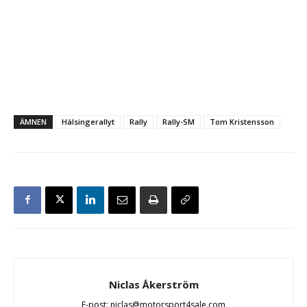
ÄMNEN
Hälsingerallyt
Rally
Rally-SM
Tom Kristensson
Niclas Åkerström
E-post: niclas@motorsport4sale.com