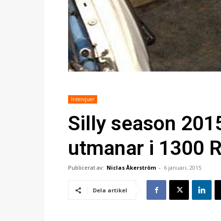
Intervjuer
Silly season 201
utmanar i 1300 R
Publicerat av:
Niclas Åkerström
-
6 januari, 2015
Dela artikel