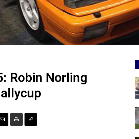
5: Robin Norling
allycup