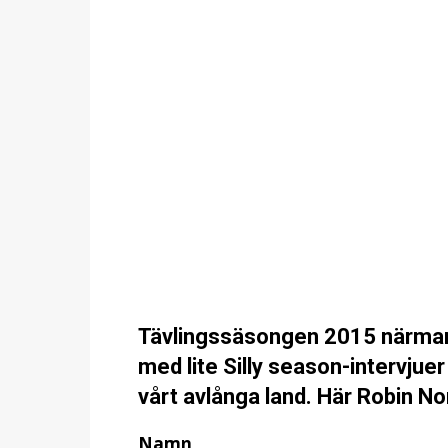
Tävlingssäsongen 2015 närmar
med lite Silly season-intervjue
vårt avlånga land. Här Robin N
Namn