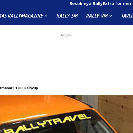
Besök nya RallyExtra för mer 
4S RALLYMAGAZINE
RALLY-SM
RALLY-VM
TÄVL
Annons:
utmanar i 1300 Rallycup