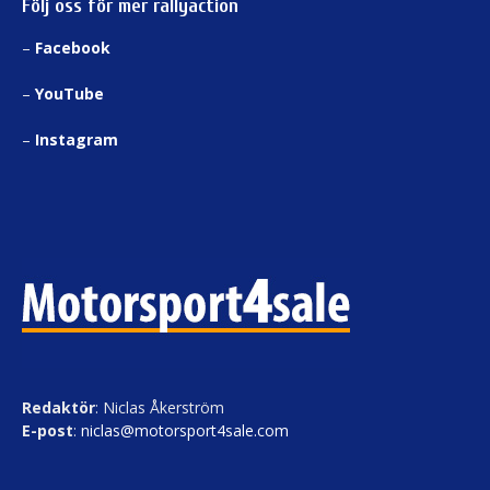
Följ oss för mer rallyaction
–
Facebook
–
YouTube
–
Instagram
Redaktör
: Niclas Åkerström
E-post
:
niclas@motorsport4sale.com