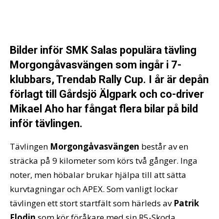
Bilder inför SMK Salas populära tävling
Morgongåvasvängen som ingår i 7-
klubbars, Trendab Rally Cup. I år är depån
förlagt till Gårdsjö Älgpark och co-driver
Mikael Aho har fångat flera bilar på bild
inför tävlingen.
Tävlingen
Morgongåvasvängen
består av en
sträcka på 9 kilometer som körs två gånger. Inga
noter, men höbalar brukar hjälpa till att sätta
kurvtagningar och APEX. Som vanligt lockar
tävlingen ett stort startfält som härleds av
Patrik
Flodin
som kör föråkare med sin R5-Skoda.