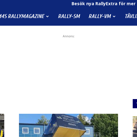
Besök nya RallyExtra för mer 
4S RALLYMAGAZINE
RALLY-SM
RALLY-VM
TÄVL
Annons:
g