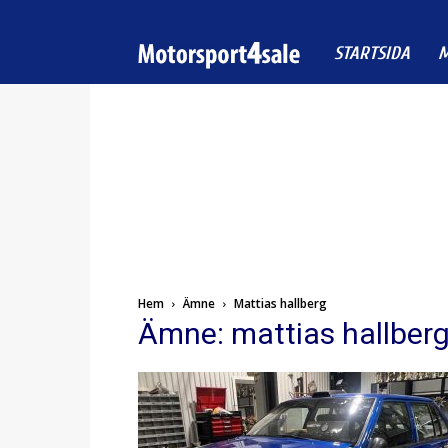
Motorsport4sale
STARTSIDA
M
Hem
Ämne
Mattias hallberg
Ämne: mattias hallber