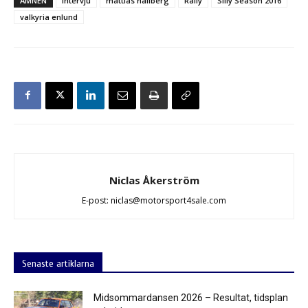
ÄMNEN
intervju
mattias hallberg
Rally
Silly Season 2016
valkyria enlund
Niclas Åkerström
E-post: niclas@motorsport4sale.com
Senaste artiklarna
Midsommardansen 2026 – Resultat, tidsplan