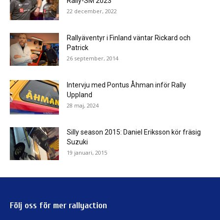
Rally-SM 2023
22 december, 2022
Rallyäventyr i Finland väntar Rickard och
Patrick
26 september, 2014
Intervju med Pontus Åhman inför Rally
Uppland
28 maj, 2024
Silly season 2015: Daniel Eriksson kör fräsig
Suzuki
19 januari, 2015
Följ oss för mer rallyaction