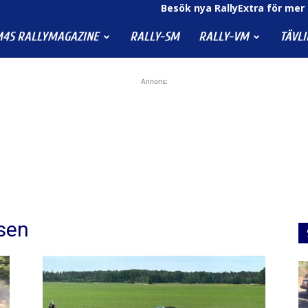
Besök nya RallyExtra för mer 
4S RALLYMAGAZINE
RALLY-SM
RALLY-VM
TÄVL
Annons:
sen