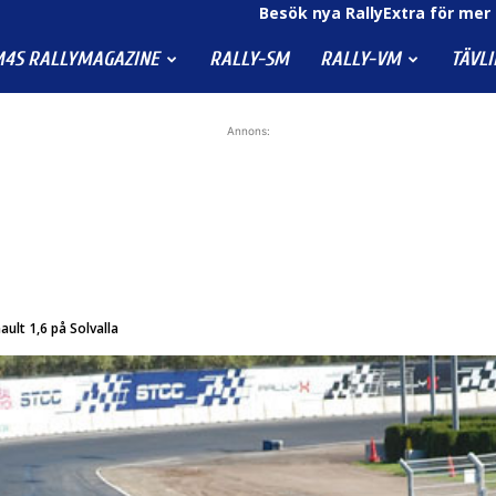
Besök nya RallyExtra för mer 
4S RALLYMAGAZINE
RALLY-SM
RALLY-VM
TÄVL
Annons:
ault 1,6 på Solvalla