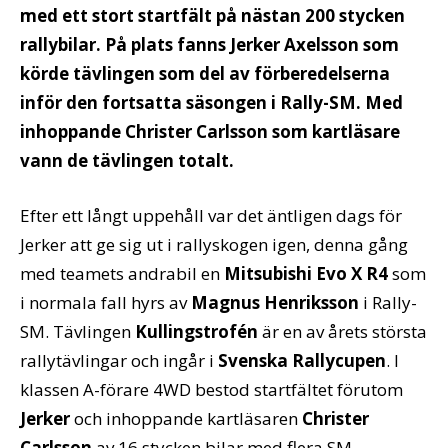
med ett stort startfält på nästan 200 stycken
rallybilar. På plats fanns Jerker Axelsson som
körde tävlingen som del av förberedelserna
inför den fortsatta säsongen i Rally-SM. Med
inhoppande Christer Carlsson som kartläsare
vann de tävlingen totalt.
Efter ett långt uppehåll var det äntligen dags för
Jerker att ge sig ut i rallyskogen igen, denna gång
med teamets andrabil en
Mitsubishi Evo X R4
som
i normala fall hyrs av
Magnus Henriksson
i Rally-
SM. Tävlingen
Kullingstrofén
är en av årets största
rallytävlingar och ingår i
Svenska Rallycupen
. I
klassen A-förare 4WD bestod startfältet förutom
Jerker
och inhoppande kartläsaren
Christer
Carlsson
av 16 stycken bilar med flera SM-