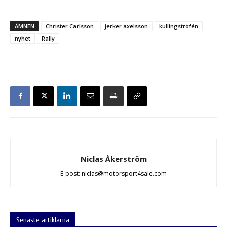
ÄMNEN
Christer Carlsson
jerker axelsson
kullingstrofén
nyhet
Rally
Niclas Åkerström
E-post: niclas@motorsport4sale.com
Senaste artiklarna