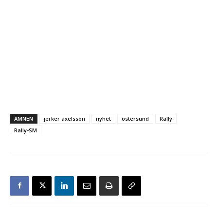
ÄMNEN
jerker axelsson
nyhet
östersund
Rally
Rally-SM