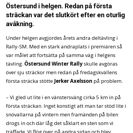
Östersund i helgen. Redan på första
sträckan var det slutkört efter en oturlig
avåkning.
Under helgen avgjordes årets andra deltävling i
Rally-SM. Med en stark andraplats i premiären så
var målet att fortsätta på samma väg i helgens
tävling.
Östersund Winter Rally
skulle avgöras
över sju sträckor men redan på fredagskvällens
första sträcka stötte
Jerker Axelsson
på problem.
– Vi gled ut lite i en vänstersväng cirka 5 km in på
första sträckan. Inget konstigt att man tar stöd lite i
snövallarna på vintern men framänden på bilen
drogs in och där låg det såklart en sten som vi
träffade. Vi flög över på andra sidan och blev