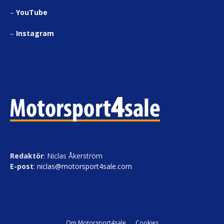
–
YouTube
–
Instagram
Redaktör
: Niclas Åkerström
E-post
:
niclas@motorsport4sale.com
Om Motorsport4sale
Cookies