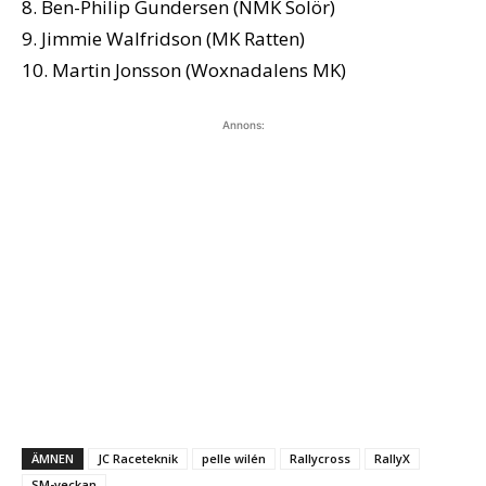
8. Ben-Philip Gundersen (NMK Solör)
9. Jimmie Walfridson (MK Ratten)
10. Martin Jonsson (Woxnadalens MK)
Annons:
ÄMNEN
JC Raceteknik
pelle wilén
Rallycross
RallyX
SM-veckan