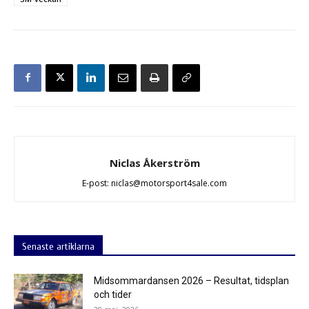
Niclas Åkerström
E-post: niclas@motorsport4sale.com
Senaste artiklarna
Midsommardansen 2026 – Resultat, tidsplan
och tider