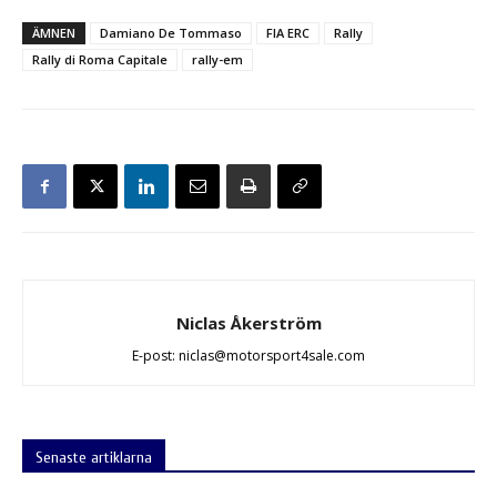
ÄMNEN
Damiano De Tommaso
FIA ERC
Rally
Rally di Roma Capitale
rally-em
Niclas Åkerström
E-post: niclas@motorsport4sale.com
Senaste artiklarna