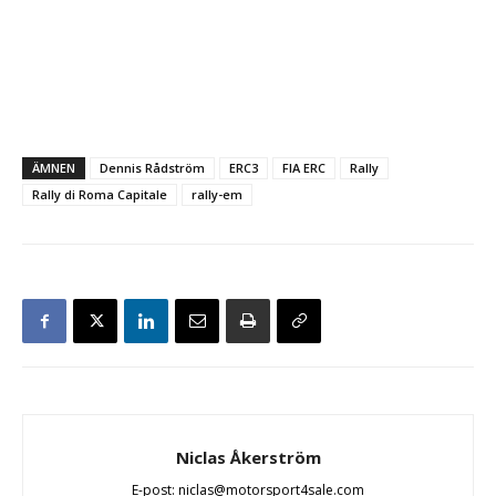
ÄMNEN
Dennis Rådström
ERC3
FIA ERC
Rally
Rally di Roma Capitale
rally-em
Niclas Åkerström
E-post: niclas@motorsport4sale.com