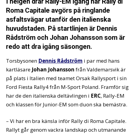
I helgen drar Rally-EM igång när Rally di
Roma Capitale avgörs på ringlande
asfaltsvägar utanför den italienska
huvudstaden. På startlinjen är Dennis
Rådström och Johan Johansson som är
redo att dra igång säsongen.
Torsbysonen
Dennis Rådström
i par med hans
kartläsare
Johan Johansson
från Valdemarsvik är
på plats i Italien med teamet Orsak Rallysport i sin
Ford Fiesta Rally4 från M-Sport Poland. Framför sig
har de den italienska deltävlingen i
ERC
, Rally-EM
och klassen för Junior-EM som duon ska bemästra.
– Vi har en bra känsla inför Rally di Roma Capitale.
Rallyt går genom vackra landskap och utmanande