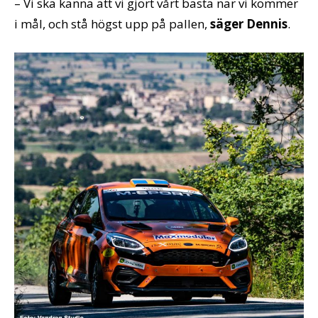
– Vi ska känna att vi gjort vårt bästa när vi kommer
i mål, och stå högst upp på pallen,
säger Dennis
.