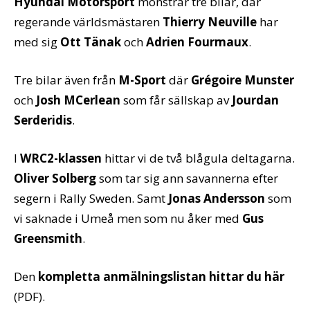
Hyundai Motorsport
mönstrar tre bilar, där
regerande världsmästaren
Thierry Neuville
har
med sig
Ott Tänak
och
Adrien Fourmaux
.
Tre bilar även från
M-Sport
där
Grégoire Munster
och
Josh MCerlean
som får sällskap av
Jourdan
Serderidis
.
I
WRC2-klassen
hittar vi de två blågula deltagarna.
Oliver Solberg
som tar sig ann savannerna efter
segern i Rally Sweden. Samt
Jonas Andersson
som
vi saknade i Umeå men som nu åker med
Gus
Greensmith
.
Den
kompletta anmälningslistan hittar du här
(PDF).