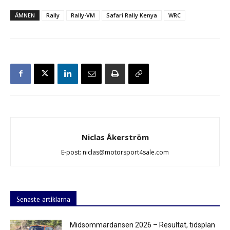
ÄMNEN
Rally
Rally-VM
Safari Rally Kenya
WRC
Niclas Åkerström
E-post: niclas@motorsport4sale.com
Senaste artiklarna
Midsommardansen 2026 – Resultat, tidsplan