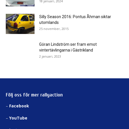
18 januari, 2024
Silly Season 2016: Pontus Åhman siktar
utomlands
25 november, 2015
Göran Lindström ser fram emot
vintertävlingarna i Gästrikland
2 januari, 2023
Följ oss för mer rallyaction
–
Facebook
–
YouTube